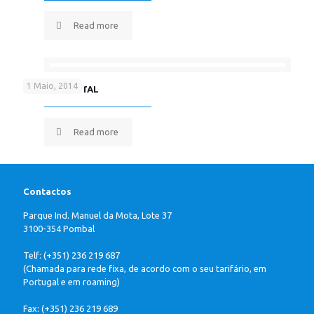
Read more
1 Maio, 2014
PLASBAU METAL
Read more
Contactos
Parque Ind. Manuel da Mota, Lote 37
3100-354 Pombal
Telf: (+351) 236 219 687
(Chamada para rede fixa, de acordo com o seu tarifário, em
Portugal e em roaming)
Fax: (+351) 236 219 689