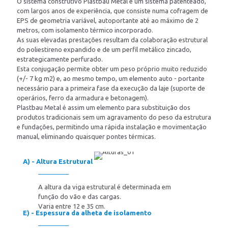
O sistema construtivo Plastbau Metal é um sistema patenteado,
com largos anos de experiência, que consiste numa cofragem de
EPS de geometria variável, autoportante até ao máximo de 2
metros, com isolamento térmico incorporado.
As suas elevadas prestações resultam da colaboração estrutural
do poliestireno expandido e de um perfil metálico zincado,
estrategicamente perfurado.
Esta conjugação permite obter um peso próprio muito reduzido
(+/- 7 kg m2) e, ao mesmo tempo, um elemento auto - portante
necessário para a primeira fase da execução da laje (suporte de
operários, ferro da armadura e betonagem).
Plastbau Metal é assim um elemento para substituição dos
produtos tradicionais sem um agravamento do peso da estrutura
e fundações, permitindo uma rápida instalação e movimentação
manual, eliminando quaisquer pontes térmicas.
A) - Altura Estrutural
A altura da viga estrutural é determinada em
função do vão e das cargas.
Varia entre 12 e 35 cm.
E) - Espessura da alheta de isolamento